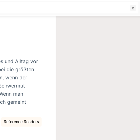
f
s und Alltag vor
bei die größten
nn, wenn der
n Schwermut
. Wenn man
ich gemeint
Reference Readers