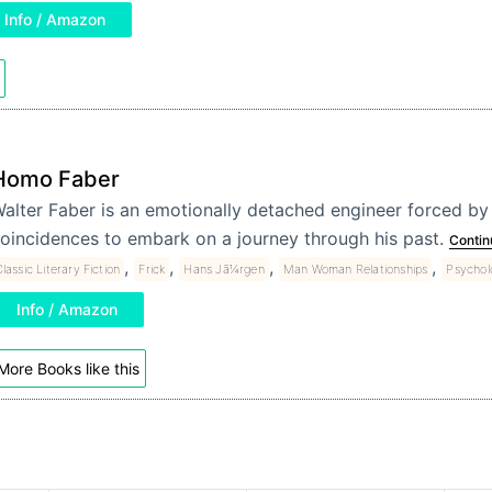
Info / Amazon
Homo Faber
alter Faber is an emotionally detached engineer forced by 
oincidences to embark on a journey through his past.
Contin
,
,
,
,
lassic Literary Fiction
Frick
Hans Jã¼rgen
Man Woman Relationships
Psycholo
Info / Amazon
More Books like this