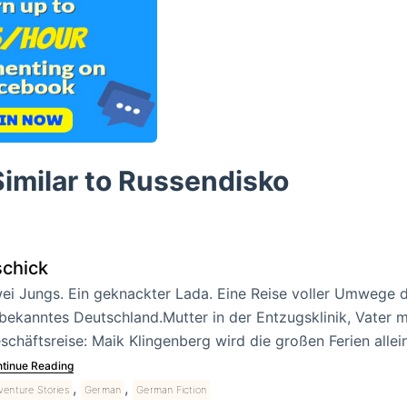
imilar to Russendisko
schick
ei Jungs. Ein geknackter Lada. Eine Reise voller Umwege d
bekanntes Deutschland.Mutter in der Entzugsklinik, Vater mi
schäftsreise: Maik Klingenberg wird die großen Ferien alle
tinue Reading
,
,
enture Stories
German
German Fiction