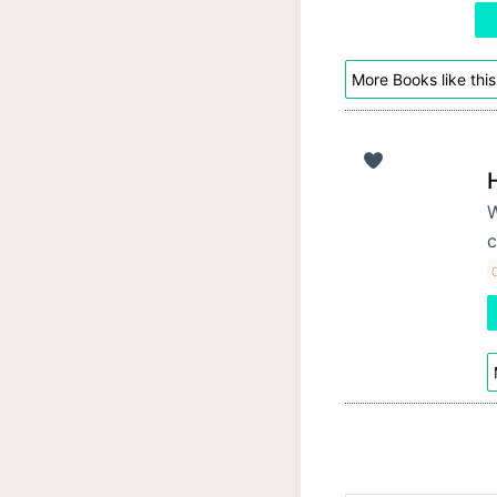
More Books like this
W
c
C