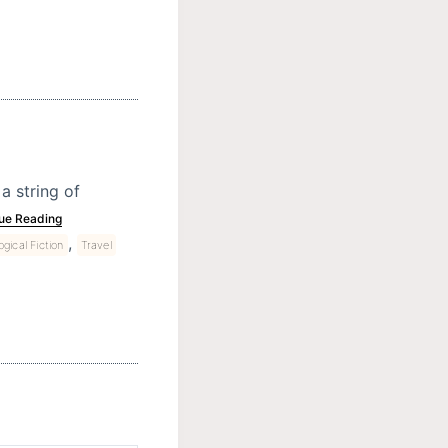
a string of
ue Reading
,
gical Fiction
Travel