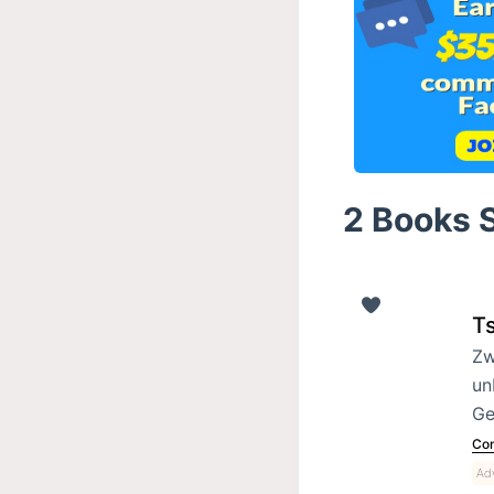
2 Books S
T
Zw
un
Ge
Con
Adv