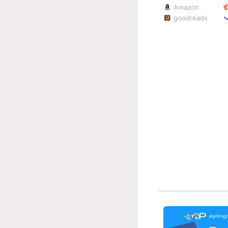
Amazon
goodreads